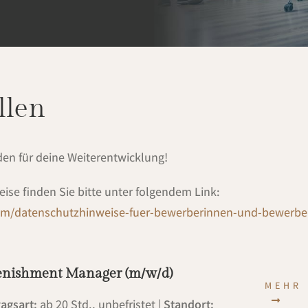
llen
den für deine Weiterentwicklung!
se finden Sie bitte unter folgendem Link:
om/datenschutzhinweise-fuer-bewerberinnen-und-bewerbe
enishment Manager (m/w/d)
MEHR 
ragsart:
ab 20 Std., unbefristet |
Standort: