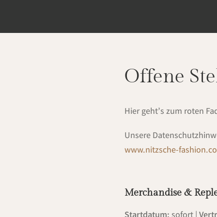
Offene Ste
Hier geht’s zum roten Fa
Unsere Datenschutzhinwei
www.nitzsche-fashion.c
Merchandise & Repl
Startdatum:
sofort |
Vert