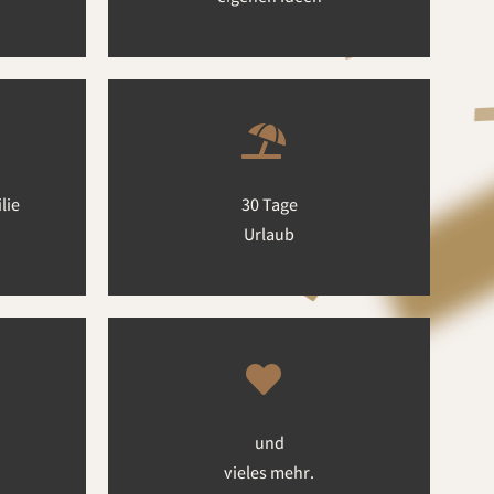
lie
30 Tage
Urlaub
und
vieles mehr.